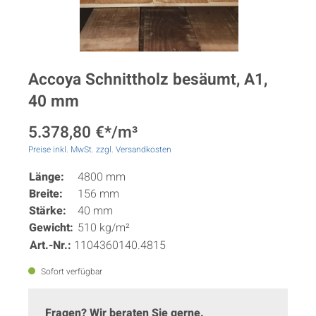
Accoya Schnittholz besäumt, A1,
40 mm
5.378,80 €*/m³
Preise inkl. MwSt. zzgl. Versandkosten
Länge:
4800 mm
Breite:
156 mm
Stärke:
40 mm
Gewicht:
510 kg/m²
Art.-Nr.:
1104360140.4815
Sofort verfügbar
Fragen? Wir beraten Sie gerne.