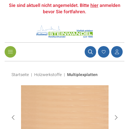
Sie sind aktuell nicht angemeldet. Bitte
hier
anmelden
bevor Sie fortfahren.
Startseite
Holzwerkstoffe
|
Multiplexplatten