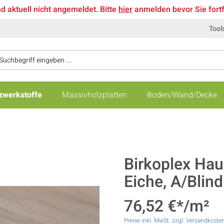
nd aktuell nicht angemeldet. Bitte
hier
anmelden bevor Sie fort
Tool
zwerkstoffe
Massivholzplatten
Boden/Wand/Decke
Birkoplex Haus
Eiche, A/Blind
76,52 €*/m²
Preise inkl. MwSt. zzgl. Versandkoste