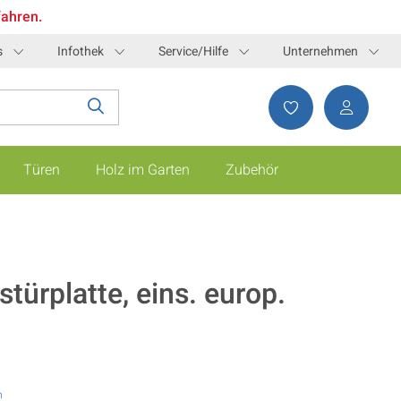
fahren.
s
Infothek
Service/Hilfe
Unternehmen
Türen
Holz im Garten
Zubehör
türplatte, eins. europ.
n