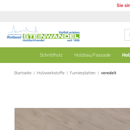
Sie si
Schnittholz
Holzbau/Fassade
Hol
Startseite
Holzwerkstoffe
|
Furnierplatten
|
veredelt