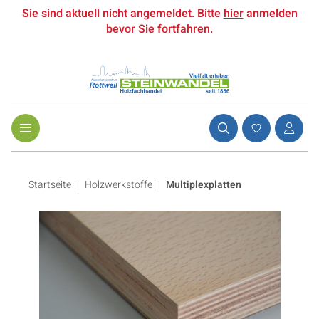
Sie sind aktuell nicht angemeldet. Bitte
hier
anmelden
bevor Sie fortfahren.
Startseite
Holzwerkstoffe
|
Multiplexplatten