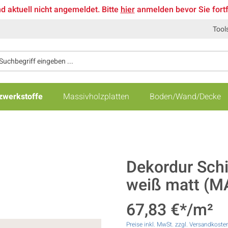
nd aktuell nicht angemeldet. Bitte
hier
anmelden bevor Sie fort
Tool
zwerkstoffe
Massivholzplatten
Boden/Wand/Decke
Dekordur Sch
weiß matt (M
67,83 €*/m²
Preise inkl. MwSt. zzgl. Versandkoste