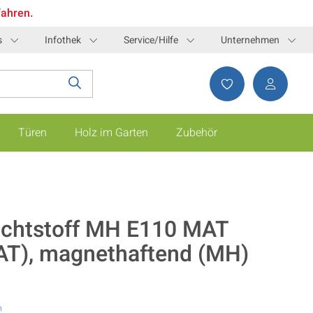
fahren.
s
Infothek
Service/Hilfe
Unternehmen
Türen
Holz im Garten
Zubehör
ichtstoff MH E110 MAT
AT), magnethaftend (MH)
n