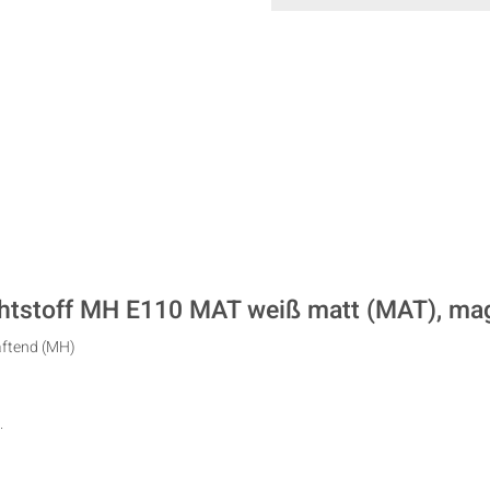
chtstoff MH E110 MAT weiß matt (MAT), ma
aftend (MH)
.