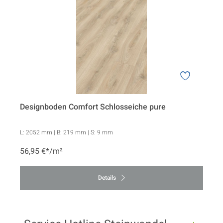
Designboden Comfort Schlosseiche pure
L:
2052 mm
| B:
219 mm
| S:
9 mm
56,95 €*/m²
Details