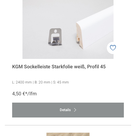
KGM Sockelleiste Starkfolie weiß, Profil 45
L:
2400 mm
| B:
20 mm
| S:
45 mm
4,50 €*/lfm
Details