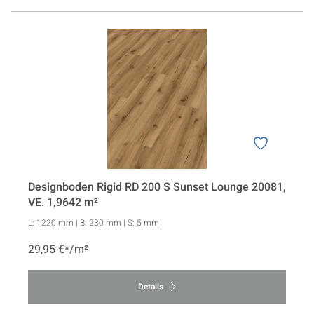
Designboden Rigid RD 200 S Sunset Lounge 20081,
VE. 1,9642 m²
L:
1220 mm
| B:
230 mm
| S:
5 mm
29,95 €*/m²
Details