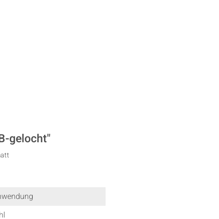
B-gelocht"
matt
nwendung
hl