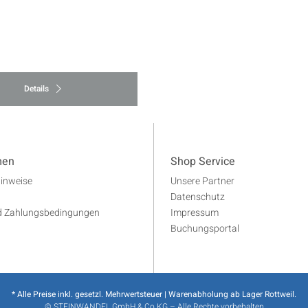
Details
men
Shop Service
Hinweise
Unsere Partner
Datenschutz
d Zahlungsbedingungen
Impressum
Buchungsportal
* Alle Preise inkl. gesetzl. Mehrwertsteuer | Warenabholung ab Lager Rottweil.
© STEINWANDEL GmbH & Co.KG – Alle Rechte vorbehalten