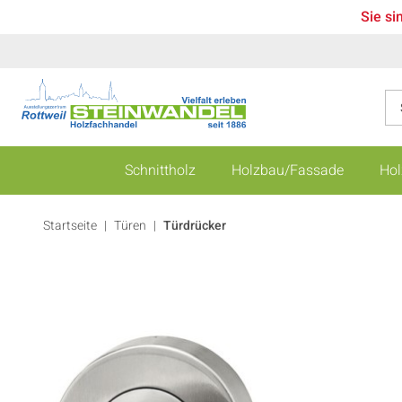
Sie si
Schnittholz
Holzbau/Fassade
Hol
Startseite
Türen
|
Türdrücker