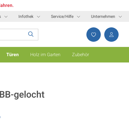
fahren.
s
Infothek
Service/Hilfe
Unternehmen
Türen
Holz im Garten
Zubehör
 BB-gelocht
n