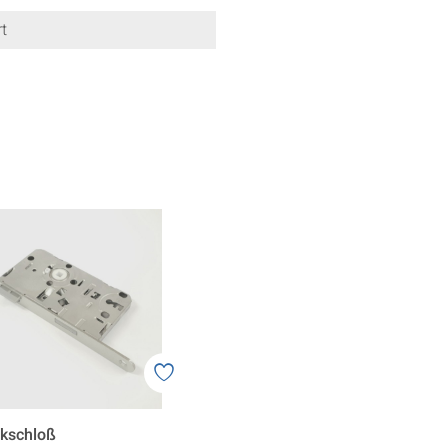
t
ckschloß