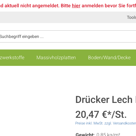
nd aktuell nicht angemeldet. Bitte
hier
anmelden bevor Sie fort
Tool
zwerkstoffe
Massivholzplatten
Boden/Wand/Decke
Drücker Lech
20,47 €*/St.
Preise inkl. MwSt. zzgl. Versandkoste
Gewicht:
0.85 kg/m²