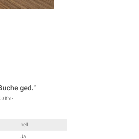
Buche ged."
00 lfm -
hell
Ja