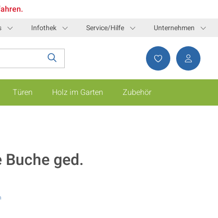
fahren.
s
Infothek
Service/Hilfe
Unternehmen
Türen
Holz im Garten
Zubehör
e Buche ged.
n