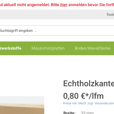
nd aktuell nicht angemeldet. Bitte
hier
anmelden bevor Sie fort
Tool
zwerkstoffe
Massivholzplatten
Boden/Wand/Decke
Echtholzkant
0,80 €*/lfm
Preise inkl. MwSt. zzgl. Versandkoste
Breite:
33 mm