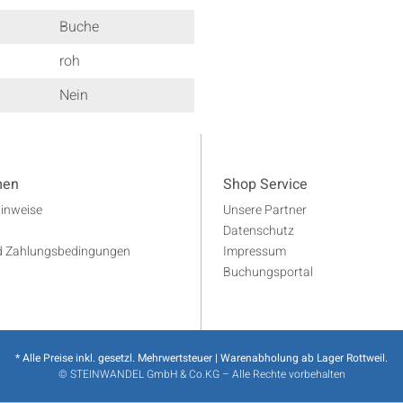
Buche
roh
Nein
men
Shop Service
Hinweise
Unsere Partner
Datenschutz
d Zahlungsbedingungen
Impressum
Buchungsportal
* Alle Preise inkl. gesetzl. Mehrwertsteuer | Warenabholung ab Lager Rottweil.
© STEINWANDEL GmbH & Co.KG – Alle Rechte vorbehalten