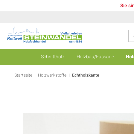
Sie si
Schnittholz
Holzbau/Fassade
Hol
Startseite
Holzwerkstoffe
|
Echtholzkante