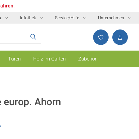
fahren.
s
Infothek
Service/Hilfe
Unternehmen
Türen
Holz im Garten
Zubehör
 europ. Ahorn
n