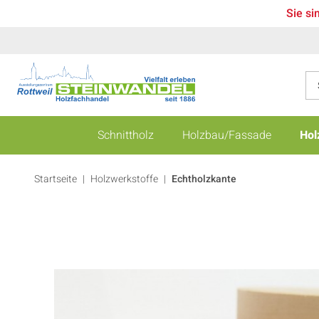
Sie si
Schnittholz
Holzbau/Fassade
Hol
Startseite
Holzwerkstoffe
|
Echtholzkante