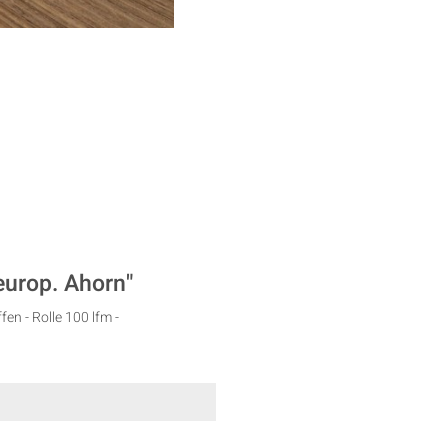
europ. Ahorn"
en - Rolle 100 lfm -