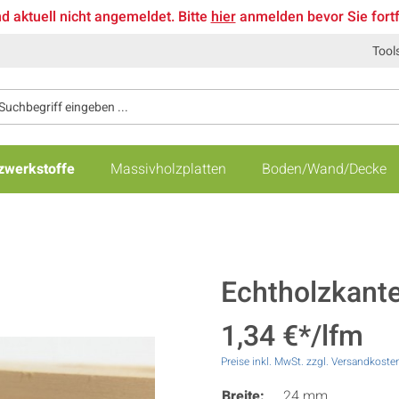
nd aktuell nicht angemeldet. Bitte
hier
anmelden bevor Sie fort
Tool
zwerkstoffe
Massivholzplatten
Boden/Wand/Decke
Echtholzkante
1,34 €*/lfm
Preise inkl. MwSt. zzgl. Versandkoste
Breite:
24 mm