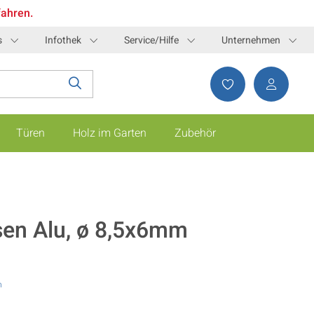
fahren.
s
Infothek
Service/Hilfe
Unternehmen
Türen
Holz im Garten
Zubehör
sen Alu, ø 8,5x6mm
n