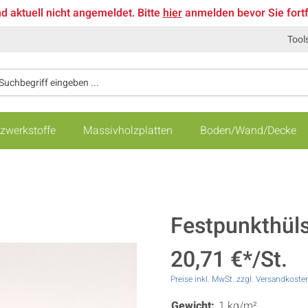
nd aktuell nicht angemeldet. Bitte
hier
anmelden bevor Sie fort
Tool
zwerkstoffe
Massivholzplatten
Boden/Wand/Decke
Festpunkthül
20,71 €*/St.
Preise inkl. MwSt. zzgl. Versandkoste
Gewicht:
1 kg/m²