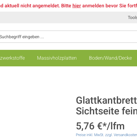
nd aktuell nicht angemeldet. Bitte
hier
anmelden bevor Sie fort
Tool
zwerkstoffe
Massivholzplatten
Boden/Wand/Decke
Glattkantbrett
Sichtseite fei
5,76 €*/lfm
Preise inkl. MwSt. zzgl. Versandkoste