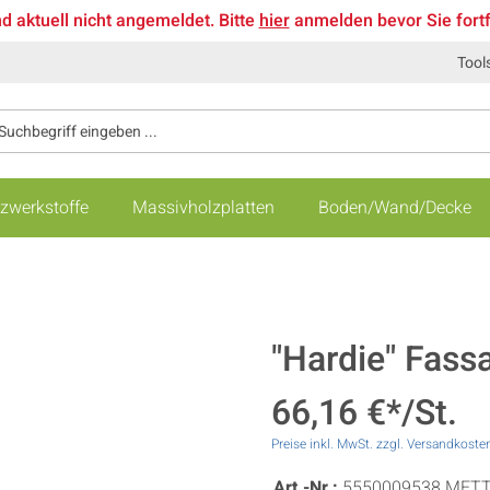
nd aktuell nicht angemeldet. Bitte
hier
anmelden bevor Sie fort
Tool
zwerkstoffe
Massivholzplatten
Boden/Wand/Decke
"Hardie" Fass
66,16 €*/St.
Preise inkl. MwSt. zzgl. Versandkoste
Art.-Nr.:
5550009538.MET