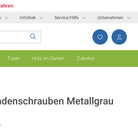
fahren.
s
Infothek
Service/Hilfe
Unternehmen
Türen
Holz im Garten
Zubehör
adenschrauben Metallgrau
n
T