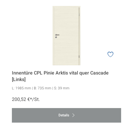
Innentüre CPL Pinie Arktis vital quer Cascade
[Links]
L:
1985 mm
| B:
735 mm
| S:
39 mm
200,52 €*/St.
Details