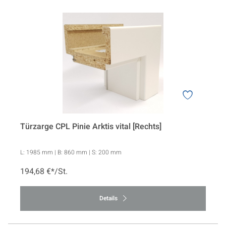
Türzarge CPL Pinie Arktis vital [Rechts]
L:
1985 mm
| B:
860 mm
| S:
200 mm
194,68 €*/St.
Details