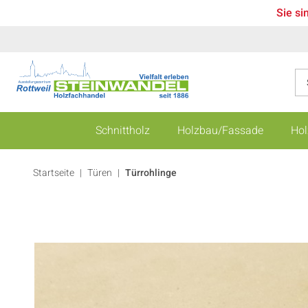
Sie si
Schnittholz
Holzbau/Fassade
Hol
Startseite
Türen
|
Türrohlinge