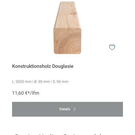
Konstruktionsholz Douglasie
L:
5000 mm
| B:
90 mm
| S:
90 mm
11,60 €*/lfm
Details