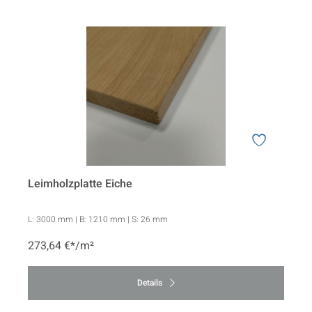
Leimholzplatte Eiche
L:
3000 mm
| B:
1210 mm
| S:
26 mm
273,64 €*/m²
Details