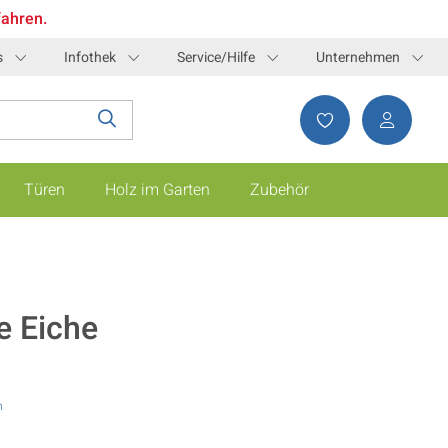
fahren.
s
Infothek
Service/Hilfe
Unternehmen
Türen
Holz im Garten
Zubehör
e Eiche
n