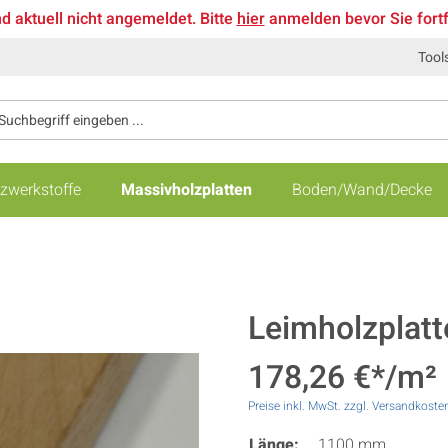
nd aktuell nicht angemeldet. Bitte
hier
anmelden bevor Sie fort
Tool
zwerkstoffe
Massivholzplatten
Boden/Wand/Decke
Leimholzplatt
178,26 €*/m²
Preise inkl. MwSt. zzgl. Versandkoste
Länge:
1100 mm