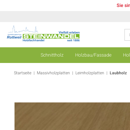
Sie si
Schnittholz
Holzbau/Fassade
Hol
Startseite
Massivholzplatten
|
Leimholzplatten
|
Laubholz