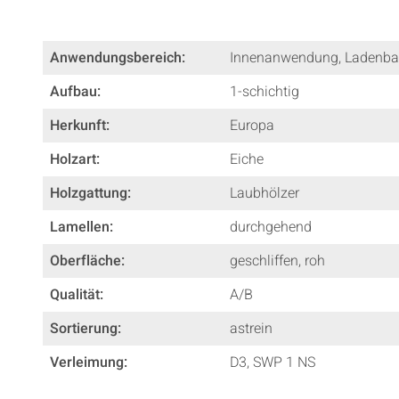
Anwendungsbereich:
Innenanwendung
, Ladenb
Aufbau:
1-schichtig
Herkunft:
Europa
Holzart:
Eiche
Holzgattung:
Laubhölzer
Lamellen:
durchgehend
Oberfläche:
geschliffen
, roh
Qualität:
A/B
Sortierung:
astrein
Verleimung:
D3
, SWP 1 NS