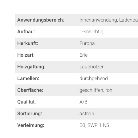
Anwendungsbereich:
Innenanwendung
, Ladenb
Aufbau:
1-schichtig
Herkunft:
Europa
Holzart:
Erle
Holzgattung:
Laubhölzer
Lamellen:
durchgehend
Oberfläche:
geschliffen
, roh
Qualität:
A/B
Sortierung:
astrein
Verleimung:
D3
, SWP 1 NS