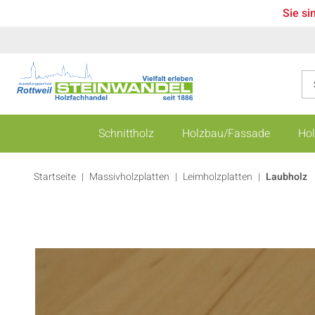
Sie si
Schnittholz
Holzbau/Fassade
Hol
Startseite
Massivholzplatten
|
Leimholzplatten
|
Laubholz