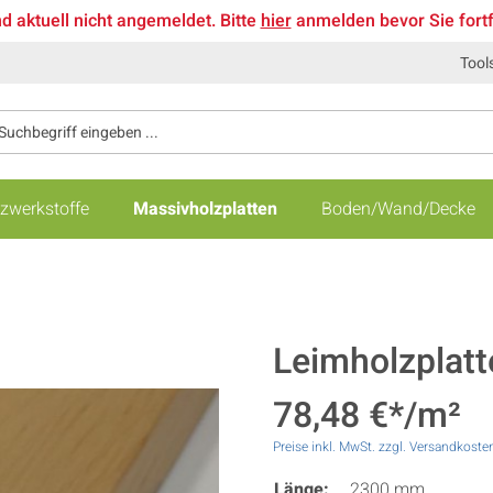
nd aktuell nicht angemeldet. Bitte
hier
anmelden bevor Sie fort
Tool
zwerkstoffe
Massivholzplatten
Boden/Wand/Decke
Leimholzplatt
78,48 €*/m²
Preise inkl. MwSt. zzgl. Versandkoste
Länge:
2300 mm