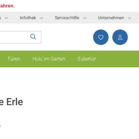
fahren.
s
Infothek
Service/Hilfe
Unternehmen
Türen
Holz im Garten
Zubehör
e Erle
n