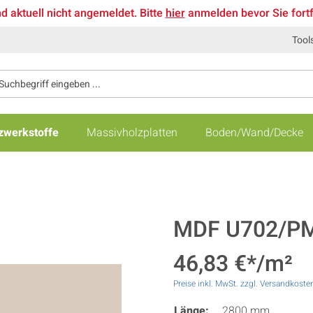
nd aktuell nicht angemeldet. Bitte
hier
anmelden bevor Sie fort
Tool
zwerkstoffe
Massivholzplatten
Boden/Wand/Decke
MDF U702/PM, 
46,83 €*/m²
Preise inkl. MwSt. zzgl. Versandkoste
Länge:
2800 mm