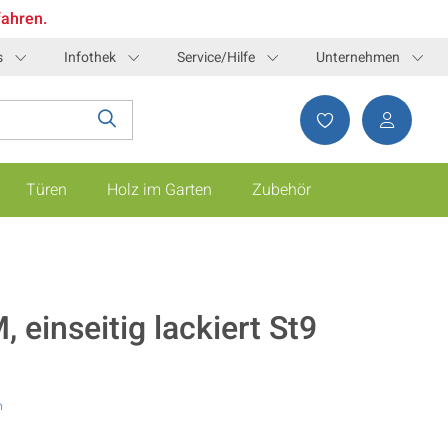
fahren.
s
Infothek
Service/Hilfe
Unternehmen
Türen
Holz im Garten
Zubehör
einseitig lackiert St9
n