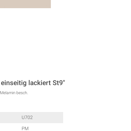
nseitig lackiert St9"
 Melamin besch.
U702
PM