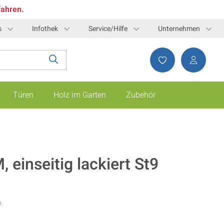
fahren.
s
Infothek
Service/Hilfe
Unternehmen
Türen
Holz im Garten
Zubehör
einseitig lackiert St9
n