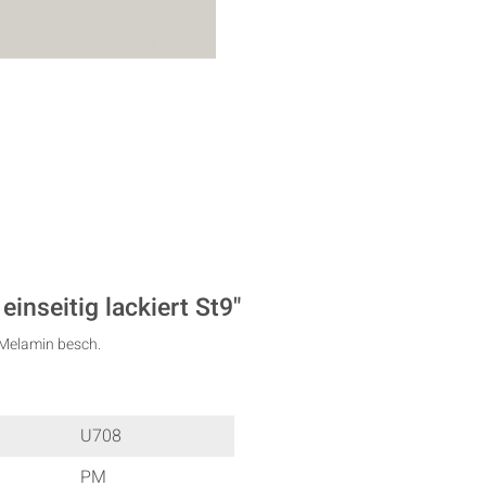
nseitig lackiert St9"
Melamin besch.
U708
PM