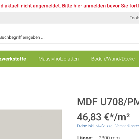
nd aktuell nicht angemeldet. Bitte
hier
anmelden bevor Sie fort
Tool
zwerkstoffe
Massivholzplatten
Boden/Wand/Decke
MDF U708/PM, 
46,83 €*/m²
Preise inkl. MwSt. zzgl. Versandkoste
Länge:
2800 mm