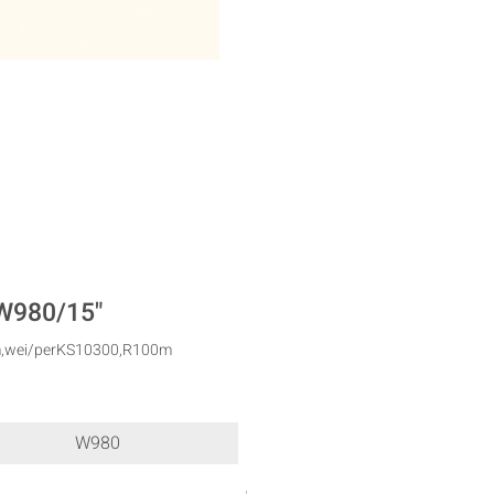
 W980/15"
mm,wei/perKS10300,R100m
W980