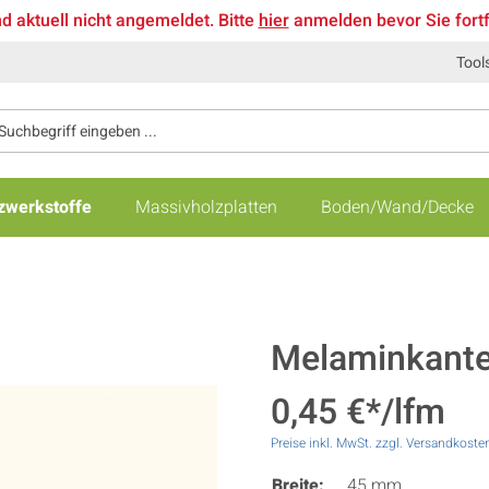
nd aktuell nicht angemeldet. Bitte
hier
anmelden bevor Sie fort
Tool
zwerkstoffe
Massivholzplatten
Boden/Wand/Decke
Melaminkant
0,45 €*/lfm
Preise inkl. MwSt. zzgl. Versandkoste
Breite:
45 mm