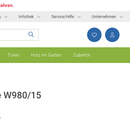
fahren.
s
Infothek
Service/Hilfe
Unternehmen
Türen
Holz im Garten
Zubehör
e W980/15
n