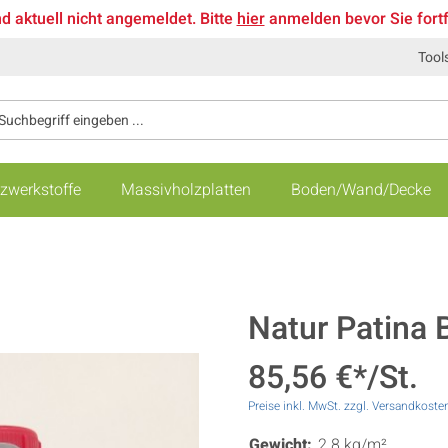
nd aktuell nicht angemeldet. Bitte
hier
anmelden bevor Sie fort
Tool
zwerkstoffe
Massivholzplatten
Boden/Wand/Decke
Natur Patina
85,56 €*/St.
Preise inkl. MwSt. zzgl. Versandkoste
Gewicht:
2.8 kg/m²