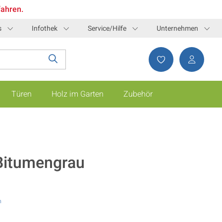
fahren.
s
Infothek
Service/Hilfe
Unternehmen
Türen
Holz im Garten
Zubehör
 Bitumengrau
n