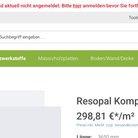
nd aktuell nicht angemeldet. Bitte
hier
anmelden bevor Sie fort
Tool
zwerkstoffe
Massivholzplatten
Boden/Wand/Decke
Resopal Kompa
298,81 €*/m²
Preise inkl. MwSt. zzgl. Versandkoste
Länge:
3650 mm