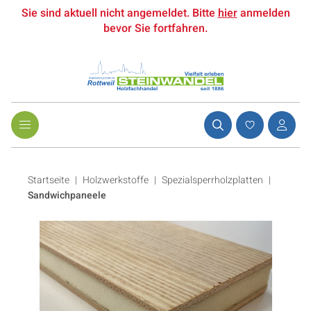
Sie sind aktuell nicht angemeldet. Bitte
hier
anmelden
bevor Sie fortfahren.
Startseite
Holzwerkstoffe
|
Spezialsperrholzplatten
|
Sandwichpaneele