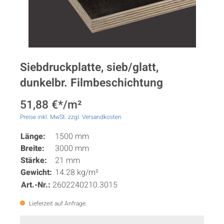
Siebdruckplatte, sieb/glatt,
dunkelbr. Filmbeschichtung
51,88 €*/m²
Preise inkl. MwSt. zzgl. Versandkosten
Länge:
1500 mm
Breite:
3000 mm
Stärke:
21 mm
Gewicht:
14.28 kg/m²
Art.-Nr.:
2602240210.3015
Lieferzeit auf Anfrage.