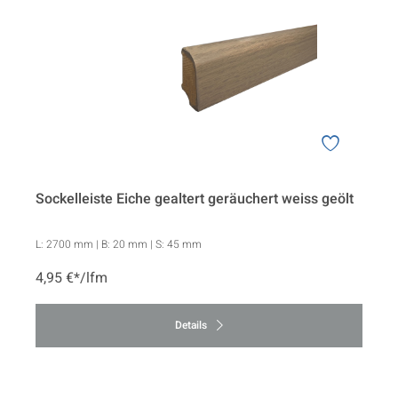
Sockelleiste Eiche gealtert geräuchert weiss geölt
L:
2700 mm
| B:
20 mm
| S:
45 mm
4,95 €*/lfm
Details