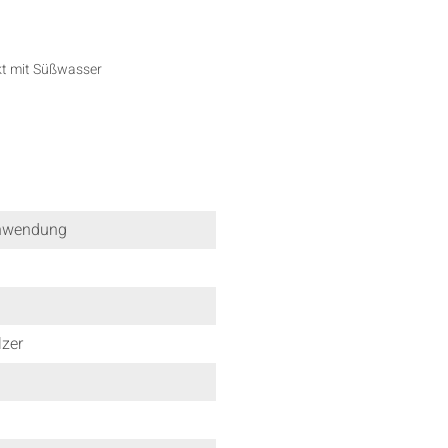
kt mit Süßwasser
nwendung
lzer