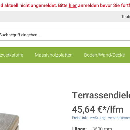
nd aktuell nicht angemeldet. Bitte
hier
anmelden bevor Sie fort
Tool
zwerkstoffe
Massivholzplatten
Boden/Wand/Decke
Terrassendiel
45,64 €*/lfm
Preise inkl. MwSt. zzgl. Versandkoste
Länge:
3600 mm