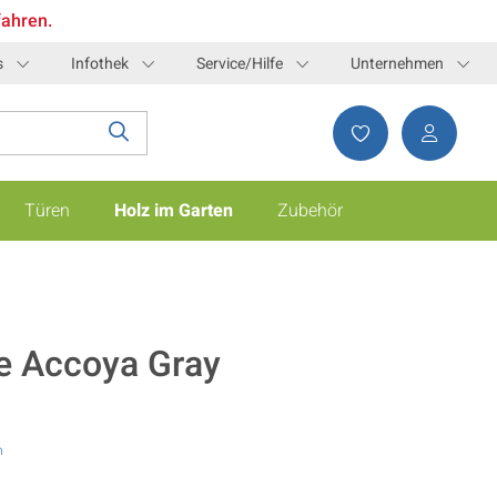
fahren.
s
Infothek
Service/Hilfe
Unternehmen
Türen
Holz im Garten
Zubehör
e Accoya Gray
n