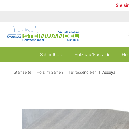
Sie si
Schnittholz
Holzbau/Fassade
Hol
Startseite
Holz im Garten
|
Terrassendielen
|
Accoya