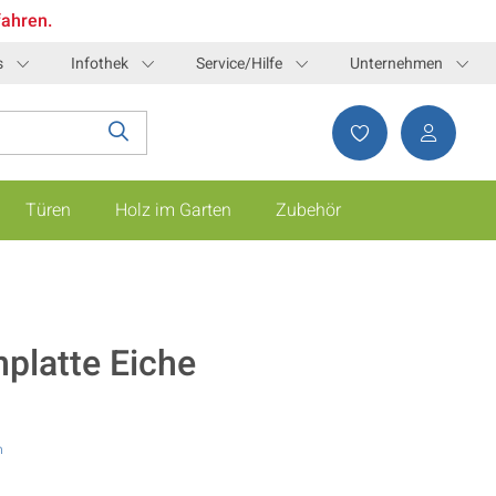
fahren.
s
Infothek
Service/Hilfe
Unternehmen
Türen
Holz im Garten
Zubehör
platte Eiche
n