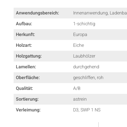
Anwendungsbereich:
Innenanwendung
, Ladenb
Aufbau:
1-schichtig
Herkunft:
Europa
Holzart:
Eiche
Holzgattung:
Laubhölzer
Lamellen:
durchgehend
Oberfläche:
geschliffen
, roh
Qualität:
A/B
Sortierung:
astrein
Verleimung:
D3
, SWP 1 NS