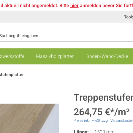
nd aktuell nicht angemeldet. Bitte
hier
anmelden bevor Sie fort
Tool
zwerkstoffe
Massivholzplatten
Boden/Wand/Decke
tufenplatten
Treppenstufen
264,75 €*/m²
Preise inkl. MwSt. zzgl. Versandkoste
Länge:
1500 mm