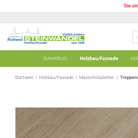
Sie si
Schnittholz
Holzbau/Fassade
Hol
Startseite
Holzbau/Fassade
|
Massivholzplatten
|
Treppens