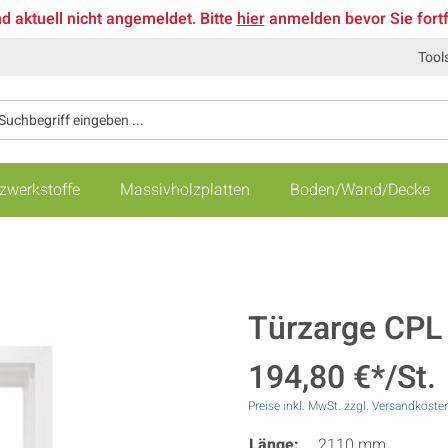
nd aktuell nicht angemeldet. Bitte
hier
anmelden bevor Sie fort
Tool
zwerkstoffe
Massivholzplatten
Boden/Wand/Decke
Türzarge CPL 
194,80 €*/St.
Preise inkl. MwSt. zzgl. Versandkoste
Länge:
2110 mm