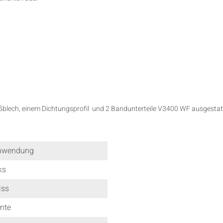
ßblech, einem Dichtungsprofil und 2 Bandunterteile V3400 WF ausgestat
nwendung
ks
iss
nte