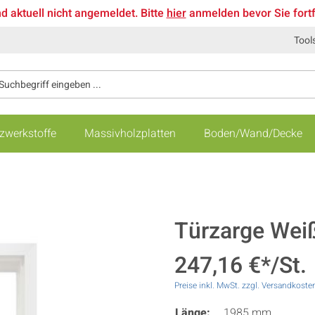
nd aktuell nicht angemeldet. Bitte
hier
anmelden bevor Sie fort
Tool
zwerkstoffe
Massivholzplatten
Boden/Wand/Decke
Türzarge Weiß
247,16 €*/St.
Preise inkl. MwSt. zzgl. Versandkoste
Länge:
1985 mm