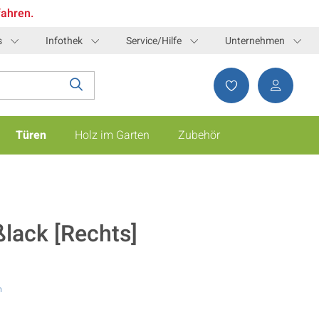
fahren.
s
Infothek
Service/Hilfe
Unternehmen
Türen
Holz im Garten
Zubehör
lack [Rechts]
n