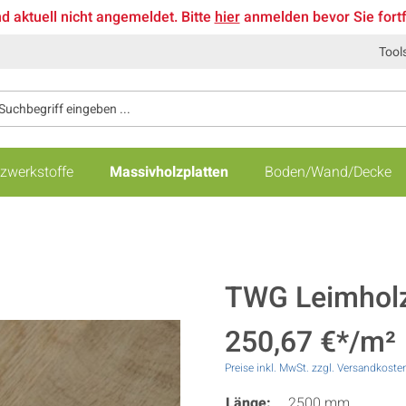
nd aktuell nicht angemeldet. Bitte
hier
anmelden bevor Sie fort
Tool
zwerkstoffe
Massivholzplatten
Boden/Wand/Decke
TWG Leimholzp
250,67 €*/m²
Preise inkl. MwSt. zzgl. Versandkoste
Länge:
2500 mm