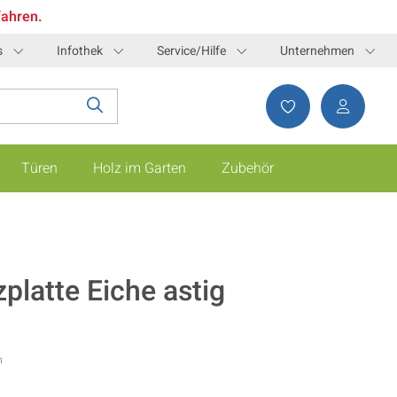
fahren.
s
Infothek
Service/Hilfe
Unternehmen
Türen
Holz im Garten
Zubehör
latte Eiche astig
n