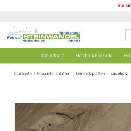
Sie si
Schnittholz
Holzbau/Fassade
Hol
Startseite
Massivholzplatten
|
Leimholzplatten
|
Laubholz