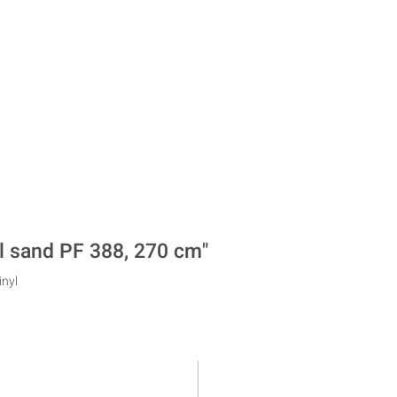
l sand PF 388, 270 cm"
inyl