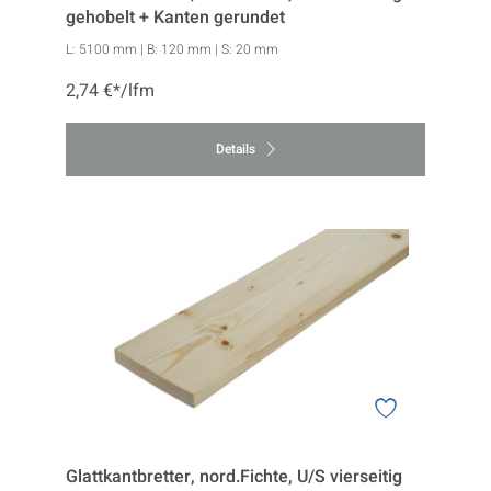
gehobelt + Kanten gerundet
L:
5100 mm
| B:
120 mm
| S:
20 mm
2,74 €*/lfm
Details
Glattkantbretter, nord.Fichte, U/S vierseitig