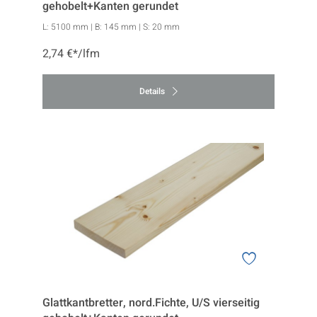
gehobelt+Kanten gerundet
L:
5100 mm
| B:
145 mm
| S:
20 mm
2,74 €*/lfm
Details
Glattkantbretter, nord.Fichte, U/S vierseitig