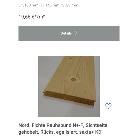
L:
5100 mm
| B:
146 mm
| S:
28 mm
19,66 €*/m²
Details
Nord. Fichte Rauhspund N+-F, Sichtseite
gehobelt, Rücks. egalisiert, sexta+ KD