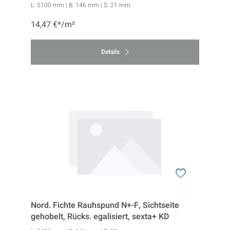
L:
5100 mm
| B:
146 mm
| S:
21 mm
14,47 €*/m²
Details
Nord. Fichte Rauhspund N+-F, Sichtseite
gehobelt, Rücks. egalisiert, sexta+ KD