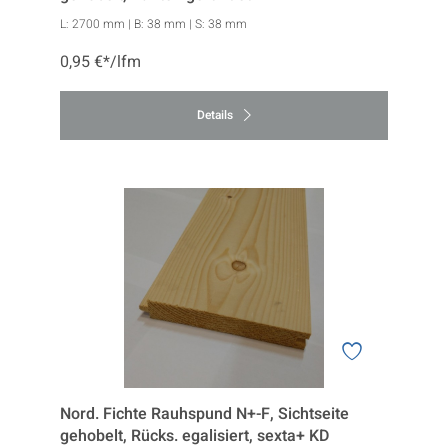
L:
2700 mm
| B:
38 mm
| S:
38 mm
0,95 €*/lfm
Details
Nord. Fichte Rauhspund N+-F, Sichtseite
gehobelt, Rücks. egalisiert, sexta+ KD