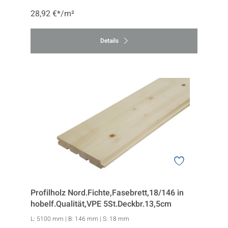
28,92 €*/m²
Details
Profilholz Nord.Fichte,Fasebrett,18/146 in
hobelf.Qualität,VPE 5St.Deckbr.13,5cm
L:
5100 mm
| B:
146 mm
| S:
18 mm