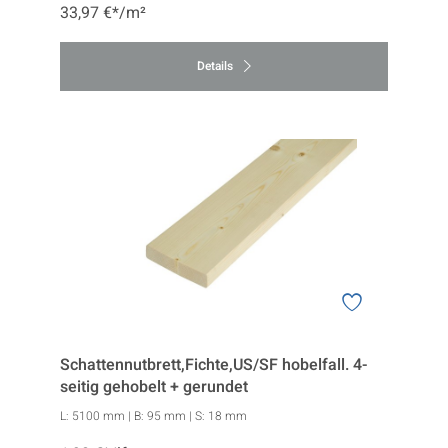
33,97 €*/m²
Details
Schattennutbrett,Fichte,US/SF hobelfall. 4-
seitig gehobelt + gerundet
L:
5100 mm
| B:
95 mm
| S:
18 mm