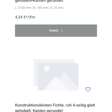
gehobelt+Kanten gerundet
L:
5100 mm
| B:
195 mm
| S:
20 mm
4,34 €*/lfm
Details
Konstruktionsleisten Fichte, roh 4-seitig glatt
gehobelt, Kanten gerundet