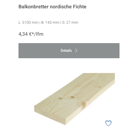
Balkonbretter nordische Fichte
L:
5100 mm
| B:
143 mm
| S:
27 mm
4,34 €*/lfm
Details