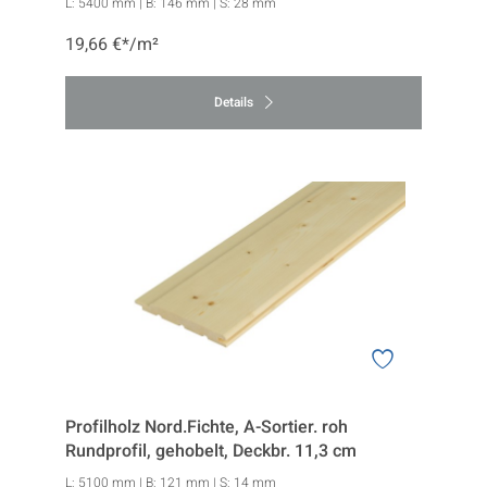
L:
5400 mm
| B:
146 mm
| S:
28 mm
19,66 €*/m²
Details
Profilholz Nord.Fichte, A-Sortier. roh
Rundprofil, gehobelt, Deckbr. 11,3 cm
L:
5100 mm
| B:
121 mm
| S:
14 mm