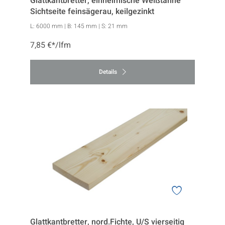
Glattkantbretter, einheimische Weißtanne
Sichtseite feinsägerau, keilgezinkt
L:
6000 mm
| B:
145 mm
| S:
21 mm
7,85 €*/lfm
Details
Glattkantbretter, nord.Fichte, U/S vierseitig