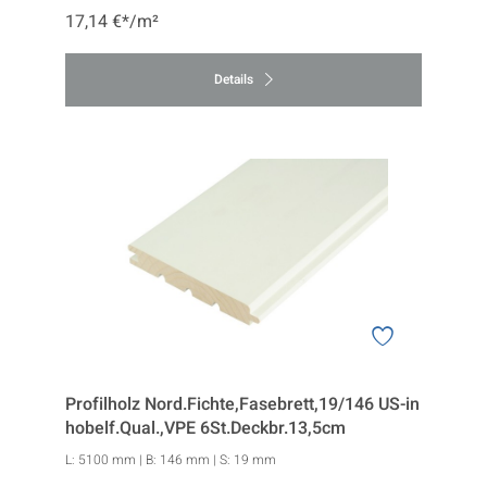
17,14 €*/m²
Details
Profilholz Nord.Fichte,Fasebrett,19/146 US-in
hobelf.Qual.,VPE 6St.Deckbr.13,5cm
L:
5100 mm
| B:
146 mm
| S:
19 mm