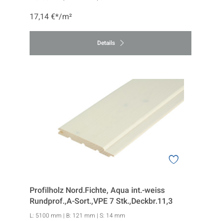
17,14 €*/m²
Details
Profilholz Nord.Fichte, Aqua int.-weiss
Rundprof.,A-Sort.,VPE 7 Stk.,Deckbr.11,3
L:
5100 mm
| B:
121 mm
| S:
14 mm