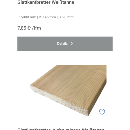
Glattkantbretter Weißtanne
L:
5000 mm
| B:
145 mm
| S:
20 mm
7,85 €*/lfm
Details