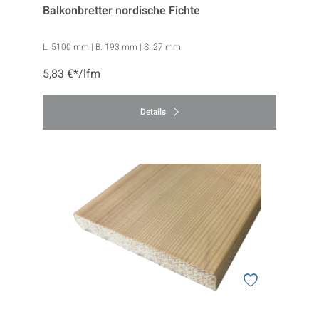
Balkonbretter nordische Fichte
L:
5100 mm
| B:
193 mm
| S:
27 mm
5,83 €*/lfm
Details