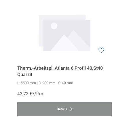
Therm.-Arbeitspl.,Atlanta 6 Profil 40,St40
Quarzit
L:
5500 mm
| B:
900 mm
| S:
40 mm
43,73 €*/lfm
Details