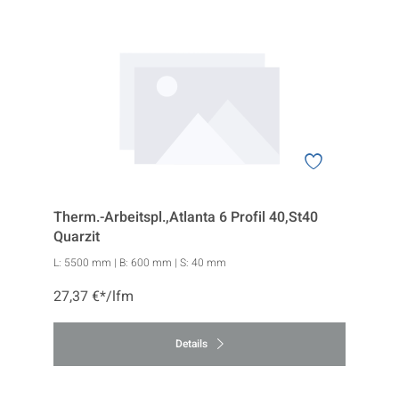
Therm.-Arbeitspl.,Atlanta 6 Profil 40,St40
Quarzit
L:
5500 mm
| B:
600 mm
| S:
40 mm
27,37 €*/lfm
Details