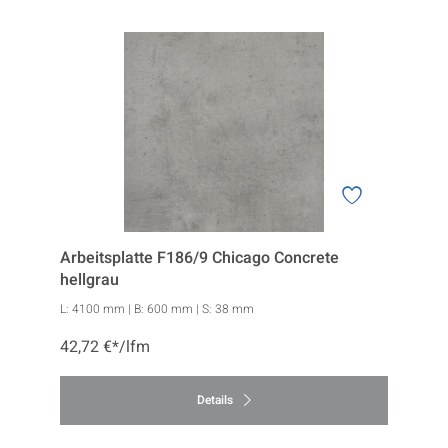
Arbeitsplatte F186/9 Chicago Concrete
hellgrau
L:
4100 mm
| B:
600 mm
| S:
38 mm
42,72 €*/lfm
Details