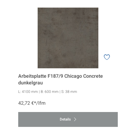
Arbeitsplatte F187/9 Chicago Concrete
dunkelgrau
L:
4100 mm
| B:
600 mm
| S:
38 mm
42,72 €*/lfm
Details