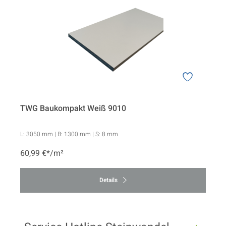
TWG Baukompakt Weiß 9010
L:
3050 mm
| B:
1300 mm
| S:
8 mm
60,99 €*/m²
Details