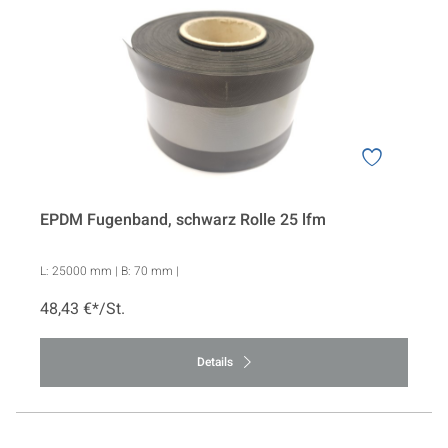
EPDM Fugenband, schwarz Rolle 25 lfm
L:
25000 mm
| B:
70 mm
|
48,43 €*/St.
Details